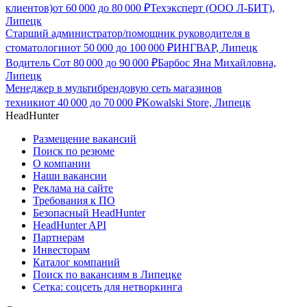
клиентов)
от
60 000
до
80 000
₽
Техэксперт (ООО Л-БИТ),
Липецк
Старший администратор/помощник руководителя в
стоматологии
от
50 000
до
100 000
₽
ИНГВАР, Липецк
Водитель С
от
80 000
до
90 000
₽
Барбос Яна Михайловна,
Липецк
Менеджер в мультибрендовую сеть магазинов
техники
от
40 000
до
70 000
₽
Kowalski Store, Липецк
HeadHunter
Размещение вакансий
Поиск по резюме
О компании
Наши вакансии
Реклама на сайте
Требования к ПО
Безопасный HeadHunter
HeadHunter API
Партнерам
Инвесторам
Каталог компаний
Поиск по вакансиям в Липецке
Сетка: соцсеть для нетворкинга