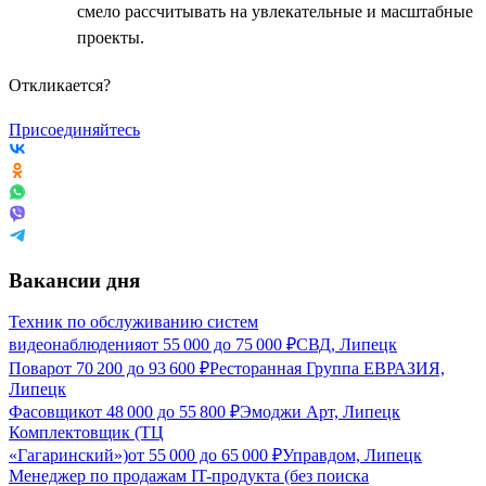
смело рассчитывать на увлекательные и масштабные
проекты.
Откликается?
Присоединяйтесь
Вакансии дня
Техник по обслуживанию систем
видеонаблюдения
от
55 000
до
75 000
₽
СВД, Липецк
Повар
от
70 200
до
93 600
₽
Ресторанная Группа ЕВРАЗИЯ,
Липецк
Фасовщик
от
48 000
до
55 800
₽
Эмоджи Арт, Липецк
Комплектовщик (ТЦ
«Гагаринский»)
от
55 000
до
65 000
₽
Управдом, Липецк
Менеджер по продажам IT-продукта (без поиска