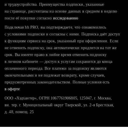
тратите много времени на поиск и вручную поднимаете
и трудоустройства. Преимущества подписки, указанные
резюме
на странице, рассчитаны на основе данных в среднем в неделю
после её покупки согласно
хотите сравнить себя с конкурентами и оценить шансы
исследованию
Подключая hh PRO, вы подтверждаете, что ознакомились
с условиями подписки и согласны с ними. Подписка даёт доступ
к функциям сервиса на срок, указанный при оформлении. Если
не отменить подписку, она автоматически продлится на тот же
срок. Вы имеете право в любое время отменить подписку
в личном кабинете — доступ к услугам сохранится до конца
оплаченного периода. Все платежи за подписку являются
окончательными и не подлежат возврату, кроме случаев,
предусмотренных законодательством. Полные условия есть
в оферте
ООО «Хэдхантер», ОГРН 1067761906805, 125047, г. Москва,
вн. тер. г. Муниципальный округ Тверской, ул. 2-я Брестская,
д. 48, помещ. 25